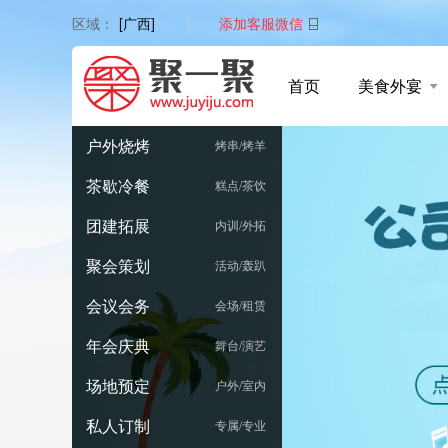
添加客服微信
区域：
[广西]
首页
美食外宴
户外烧烤
烤串/烤羊
茶歇冷餐
糕点/茶饮
团建拓展
内训/外拓
聚会策划
活动/轰趴
会议会务
会场/租赁
年会庆典
舞台/演艺
场地预定
户外/室内
私人订制
专属/专业