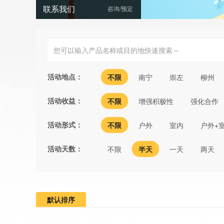
联系我们
咨询/预定
活动地点：
不限
南宁
崇左
柳州
活动收益：
不限
增强积极性
强化合作
活动形式：
不限
户外
室内
户外+
活动天数：
不限
半天
一天
两天
默认排序