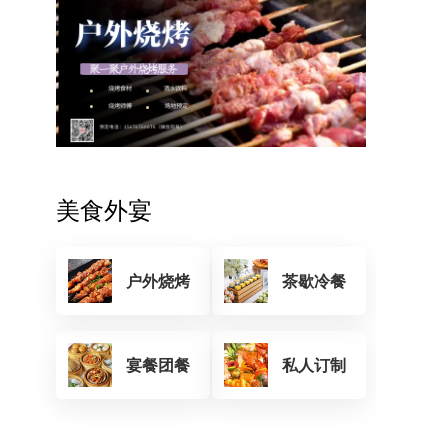
美食外宴
户外烧烤
茶歇冷餐
宴餐团餐
私人订制