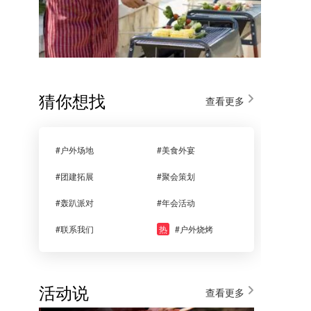
猜你想找
查看更多
#户外场地
#美食外宴
#团建拓展
#聚会策划
#轰趴派对
#年会活动
#联系我们
热
#户外烧烤
活动说
查看更多