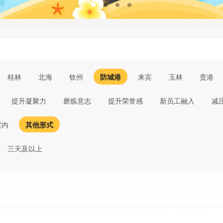
桂林
北海
钦州
防城港
来宾
玉林
贵港
提升凝聚力
磨炼意志
提升荣誉感
新员工融入
减
室内
其他形式
三天及以上