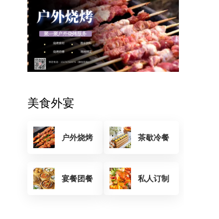
美食外宴
户外烧烤
茶歇冷餐
宴餐团餐
私人订制