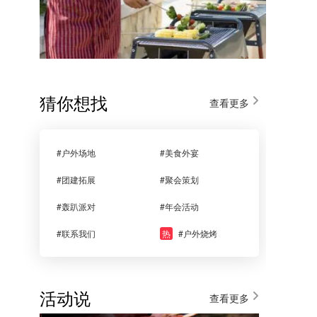
猜你想找
查看更多
#户外场地
#美食外宴
#团建拓展
#聚会策划
#轰趴派对
#年会活动
#联系我们
热
#户外烧烤
活动说
查看更多