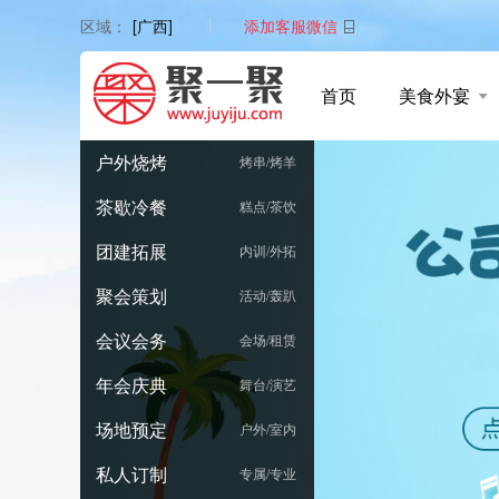
添加客服微信
区域：
[广西]
首页
美食外宴
户外烧烤
烤串/烤羊
茶歇冷餐
糕点/茶饮
团建拓展
内训/外拓
聚会策划
活动/轰趴
会议会务
会场/租赁
年会庆典
舞台/演艺
场地预定
户外/室内
私人订制
专属/专业