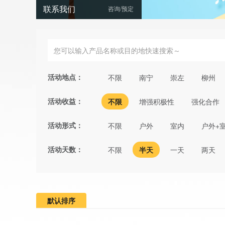
联系我们
咨询/预定
活动地点：
不限
南宁
崇左
柳州
活动收益：
不限
增强积极性
强化合作
活动形式：
不限
户外
室内
户外+
活动天数：
不限
半天
一天
两天
默认排序