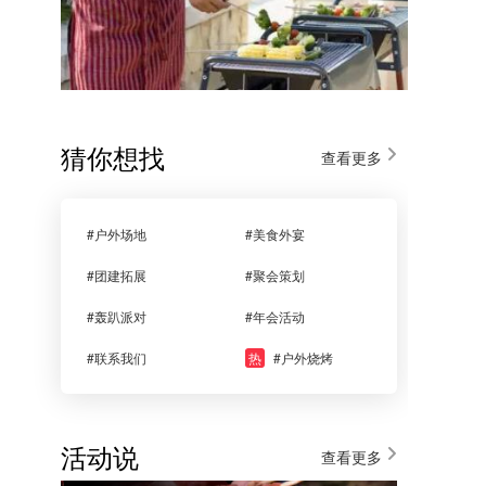
猜你想找
查看更多
#户外场地
#美食外宴
#团建拓展
#聚会策划
#轰趴派对
#年会活动
#联系我们
热
#户外烧烤
活动说
查看更多