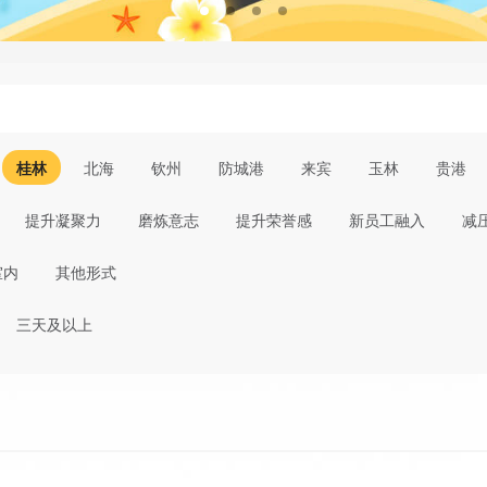
桂林
北海
钦州
防城港
来宾
玉林
贵港
提升凝聚力
磨炼意志
提升荣誉感
新员工融入
减
室内
其他形式
三天及以上