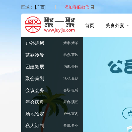
添加客服微信
区域：
[广西]
首页
美食外宴
户外烧烤
烤串/烤羊
茶歇冷餐
糕点/茶饮
团建拓展
内训/外拓
聚会策划
活动/轰趴
会议会务
会场/租赁
年会庆典
舞台/演艺
场地预定
户外/室内
私人订制
专属/专业