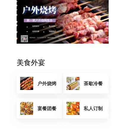
美食外宴
户外烧烤
茶歇冷餐
宴餐团餐
私人订制