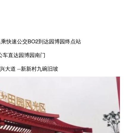
换乘快速公交BO2到达园博园终点站
路公车直达园博园南门
蒲兴大道 --新新村九碗旧坡