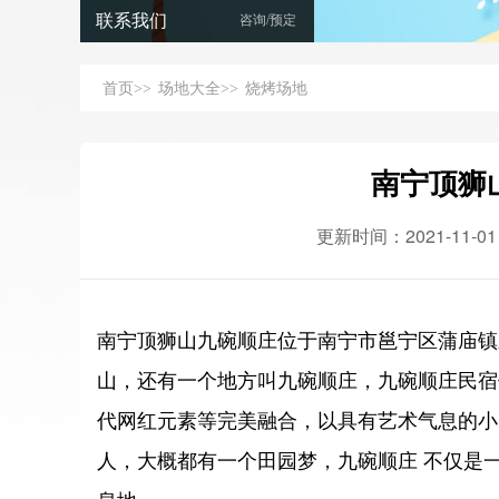
联系我们
咨询/预定
首页
场地大全
烧烤场地
>>
>>
南宁顶狮
更新时间：2021-11-01 1
南宁顶狮山九碗顺庄位于
南宁市邕宁区蒲庙镇
山，还有一个地方叫九碗顺庄，九碗顺庄民宿
代网红元素等完美融合，以具有艺术气息的小
人，
大概都有一个田园梦，
九碗顺庄
不仅是