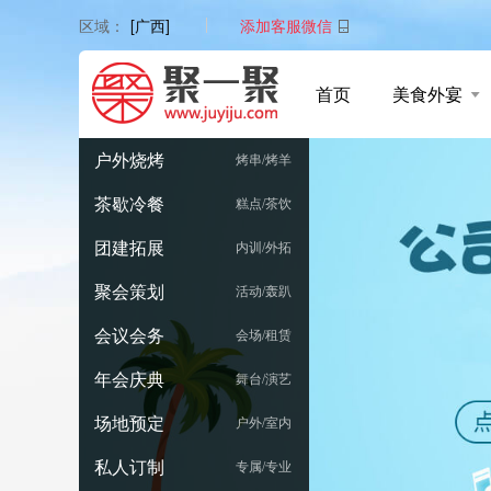
添加客服微信
区域：
[广西]
首页
美食外宴
户外烧烤
烤串/烤羊
茶歇冷餐
糕点/茶饮
团建拓展
内训/外拓
聚会策划
活动/轰趴
会议会务
会场/租赁
年会庆典
舞台/演艺
场地预定
户外/室内
私人订制
专属/专业