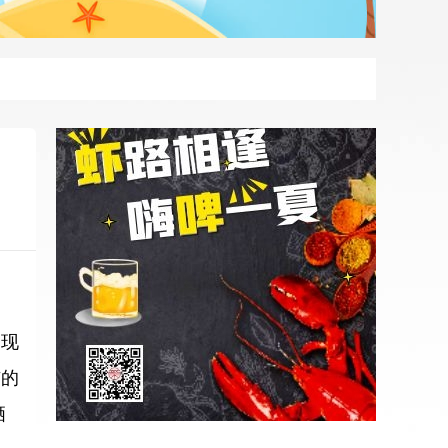
狮
，现
市的
栖