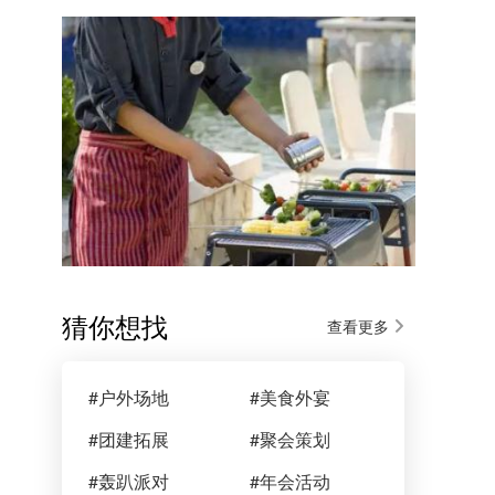
猜你想找
查看更多
#户外场地
#美食外宴
#团建拓展
#聚会策划
#轰趴派对
#年会活动